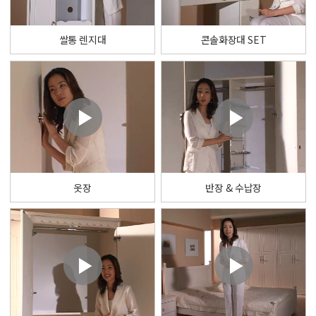
쌀통 렌지대
콘솔화장대 SET
옷장
반장 & 수납장