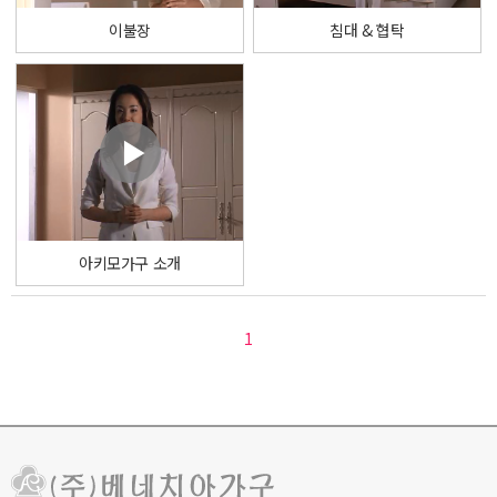
이불장
침대 & 협탁
아키모가구 소개
1